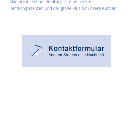
Man erahnt schon: Beratung ist eine unserer
Kernkompetenzen und das große Plus für unsere Kunden.
Angebot,Drucker,Reparatur,Reparaturservice,
Service,Wartung,Plotter,Kundendienst,
Reparaturdienst,VorOrt,Service,Werkstatt,
Druckerwerkstatt,Designjet,Reparatur,Kauf,Miete,Leasing,
Kostenvoranschlag,Kosten,
Laserjet,Color,Laserdrucker,Farblaser,
Farblaserdrucker,Plotter,HP,Office,Faxgeräte,
Scanner,Kauf, Miete, Leasing,Kostenvoranschlag,Kosten,