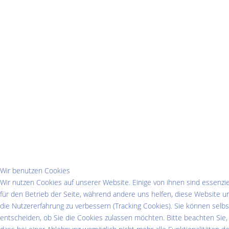
Großformatdrucker,A0,A3,A4,
Kopierer,MFP,MFC,Kopiersysteme,Kopiergeräte,Papierausgabesyst
Nadeldrucker,Barcoddrucker,Etikettendrucker,Telefax,
Printer,24,Brother,Epson,HP,HewlettPackard,Sharp,
Kyocera,Mita,Lexmark,OKI,schnell,sofort,günstig,
Druckerfachmann,Fachmann,Druckerservice,Verkauf,
Lieferung,Installation,Einrichtung,Wartung,
Mulifunktionsgeräte,Multifunktionssysteme,Systeme,
Laserjet,Color,Laserdrucker,Farblaser,Farblaserdrucker,
HP,Office,Faxgeräte,Scanner,Großformatdrucker,A0,A3,A4,
Wir benutzen Cookies
Wir nutzen Cookies auf unserer Website. Einige von ihnen sind essenzie
Kopierer,MFP,MFC,Kopiersysteme,Kopiergeräte,Nadeldrucker,
für den Betrieb der Seite, während andere uns helfen, diese Website u
die Nutzererfahrung zu verbessern (Tracking Cookies). Sie können selbs
Barcoddrucker,Etikettendrucker,Printer,24,Brother,Epson,
entscheiden, ob Sie die Cookies zulassen möchten. Bitte beachten Sie,